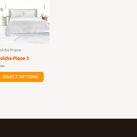
olcha Pique
olcha Pique 3
ated
SELECT OPTIONS
ut
f