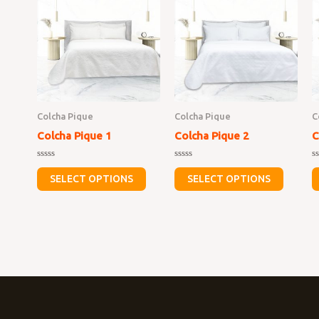
Colcha Pique
Colcha Pique
C
Colcha Pique 1
Colcha Pique 2
C
Rated
Rated
R
0
0
0
SELECT OPTIONS
SELECT OPTIONS
out
out
o
of
of
o
5
5
5