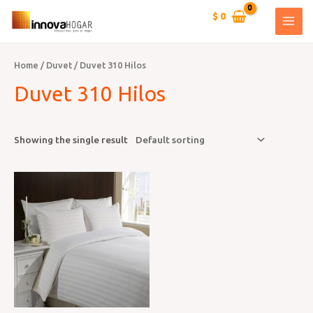
Ir
$
0
al
MAI
contenido
MEN
Home
/
Duvet
/ Duvet 310 Hilos
Duvet 310 Hilos
Showing the single result