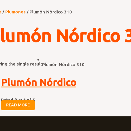
e
/
Plumones
/ Plumón Nórdico 310
lumón Nórdico 
ng the single result
Plumón Nórdico 310
Plumón Nórdico
Rated
0
out of 5
READ MORE