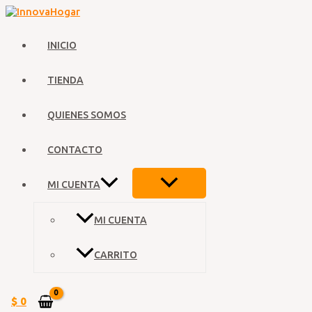
Ir
al
contenido
INICIO
TIENDA
QUIENES SOMOS
CONTACTO
ALTERNAR
MI CUENTA
MENÚ
MI CUENTA
CARRITO
$
0