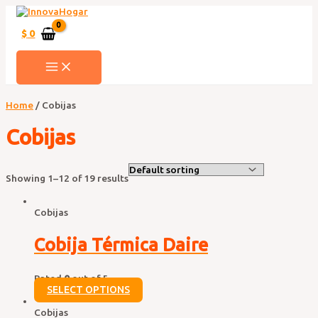
Ir
al
contenido
$
0
MAIN
MENU
Home
/ Cobijas
Cobijas
Showing 1–12 of 19 results
Cobijas
Cobija Térmica Daire
Rated
0
out of 5
SELECT OPTIONS
Cobijas