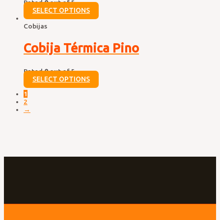
Rated
0
out of 5
SELECT OPTIONS
Cobijas
Cobija Térmica Pino
Rated
0
out of 5
SELECT OPTIONS
1
2
→