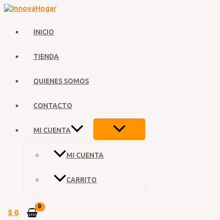
Ir
al
contenido
INICIO
TIENDA
QUIENES SOMOS
CONTACTO
ALTERNAR
MI CUENTA
MENÚ
MI CUENTA
CARRITO
$
0