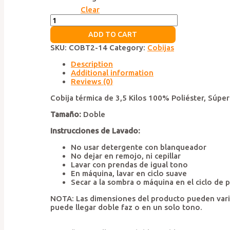
Clear
Cobija
Térmica
ADD TO CART
Groy
quantity
SKU:
COBT2-14
Category:
Cobijas
Description
Additional information
Reviews (0)
Cobija térmica de 3,5 Kilos 100% Poliéster, Súper 
Tamaño
:
Doble
Instrucciones de Lavado:
No usar detergente con blanqueador
No dejar en remojo, ni cepillar
Lavar con prendas de igual tono
En máquina, lavar en ciclo suave
Secar a la sombra o máquina en el ciclo de 
NOTA: Las dimensiones del producto pueden variar
puede llegar doble faz o en un solo tono.