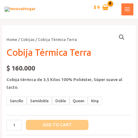
Ir
$
0
al
MAI
contenido
MEN
Home
/
Cobijas
/ Cobija Térmica Terra
Cobija Térmica Terra
$
160.000
Cobija térmica de 3,5 Kilos 100% Poliéster, Súper suave al
tacto.
Sencillo
Semidoble
Doble
Queen
King
Cobija
ADD TO CART
Térmica