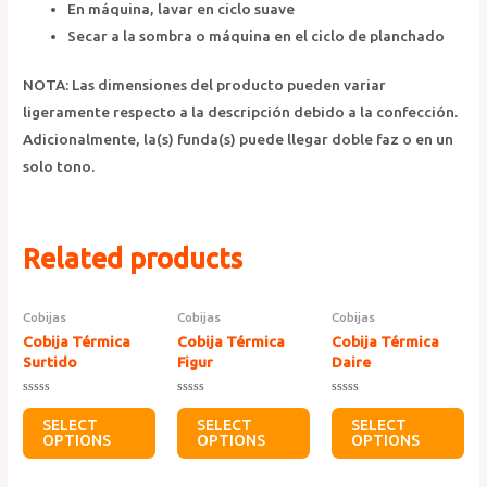
En máquina, lavar en ciclo suave
Secar a la sombra o máquina en el ciclo de planchado
NOTA: Las dimensiones del producto pueden variar
ligeramente respecto a la descripción debido a la confección.
Adicionalmente, la(s) funda(s) puede llegar doble faz o en un
solo tono.
Related products
Cobijas
Cobijas
Cobijas
Cobija Térmica
Cobija Térmica
Cobija Térmica
Surtido
Figur
Daire
Rated
Rated
Rated
0
0
0
SELECT
SELECT
SELECT
out
out
out
OPTIONS
OPTIONS
OPTIONS
of
of
of
5
5
5