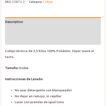
Terra
SKU:
COBT2-2
Category:
Cobijas
quantity
Description
Additional information
Reviews (0)
Cobija térmica de 3,5 Kilos 100% Poliéster, Súper suave al
tacto.
Tamaño
:
Doble
Instrucciones de Lavado:
No usar detergente con blanqueador
No dejar en remojo, ni cepillar
Lavar con prendas de igual tono