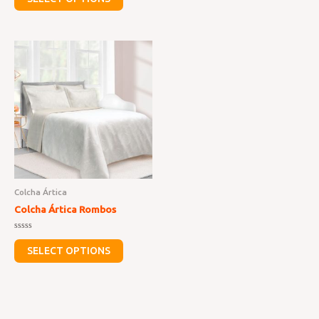
out
of
5
Colcha Ártica
Colcha Ártica Rombos
Rated
0
SELECT OPTIONS
out
of
5