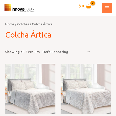
Ir
$
0
al
MAI
contenido
MEN
Home
/
Colchas
/ Colcha Ártica
Colcha Ártica
Showing all 5 results