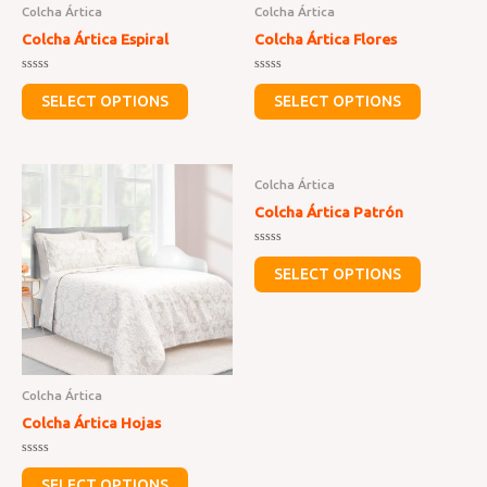
Colcha Ártica
Colcha Ártica
Colcha Ártica Espiral
Colcha Ártica Flores
Rated
Rated
0
0
SELECT OPTIONS
SELECT OPTIONS
out
out
of
of
5
5
Colcha Ártica
Colcha Ártica Patrón
Rated
0
SELECT OPTIONS
out
of
5
Colcha Ártica
Colcha Ártica Hojas
Rated
0
SELECT OPTIONS