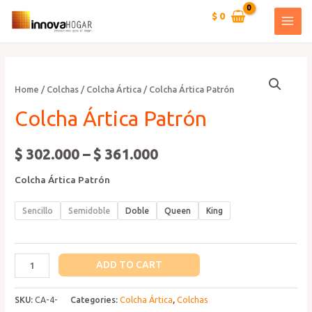
Ir
$
0
al
MAI
contenido
MEN
Home
/
Colchas
/
Colcha Ártica
/ Colcha Ártica Patrón
Colcha Ártica Patrón
$
302.000
–
$
361.000
Colcha Ártica Patrón
Sencillo
Semidoble
Doble
Queen
King
Colcha
ADD TO CART
Ártica
Patrón
SKU:
CA-4-
Categories:
Colcha Ártica
,
Colchas