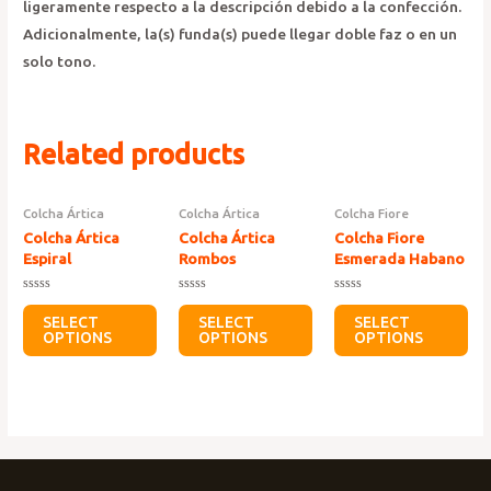
ligeramente respecto a la descripción debido a la confección.
Adicionalmente, la(s) funda(s) puede llegar doble faz o en un
solo tono.
Related products
Colcha Ártica
Colcha Ártica
Colcha Fiore
Colcha Ártica
Colcha Ártica
Colcha Fiore
Espiral
Rombos
Esmerada Habano
Rated
Rated
Rated
0
0
0
SELECT
SELECT
SELECT
out
out
out
OPTIONS
OPTIONS
OPTIONS
of
of
of
5
5
5