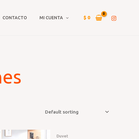
$
0
CONTACTO
MI CUENTA
nes
Duvet