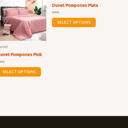
Duvet Pompones Plata
Rated
0
SELECT OPTIONS
out
of
5
uvet
uvet Pompones Pink
ated
SELECT OPTIONS
ut
f