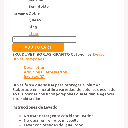
Semidoble
Doble
Tamaño
Queen
King
Clear
Duvet
Pompones
ADD TO CART
Grafito
quantity
SKU:
DUVET-BORLAS-GRAFITO
Categories:
Duvet
,
Duvet Pompones
Description
Additional information
Reviews (0)
Duvet forro que se usa para proteger el plumón.
Elaborado en microfibra variedad de colores decorado
en sus bordes con unos pompones que le dan elegancia
a tu habitación.
Instrucciones de Lavado
No usar detergente con blanqueador
No dejar en remojo, ni cepillar
Lavar con prendas de igual tono