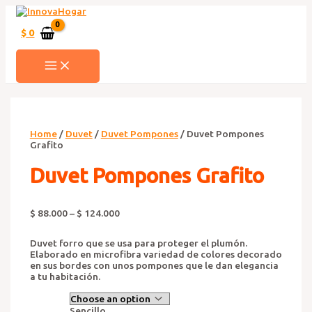
Ir
al
contenido
$
0
MAIN
MENU
Home
/
Duvet
/
Duvet Pompones
/ Duvet Pompones
Grafito
Duvet Pompones Grafito
$
88.000
–
$
124.000
Duvet forro que se usa para proteger el plumón.
Elaborado en microfibra variedad de colores decorado
en sus bordes con unos pompones que le dan elegancia
a tu habitación.
Sencillo