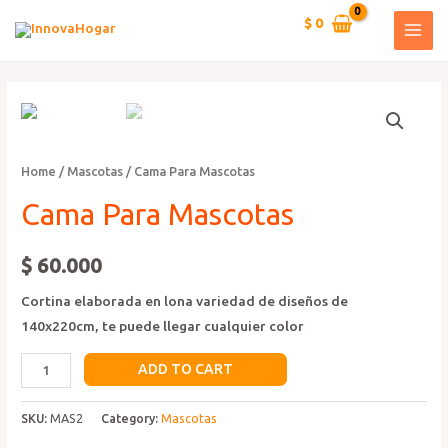
Ir
$
0
al
MAI
contenido
MEN
Home
/
Mascotas
/ Cama Para Mascotas
Cama Para Mascotas
$
60.000
Cortina elaborada en lona variedad de diseños de
140x220cm, te puede llegar cualquier color
Cama
ADD TO CART
Para
Mascotas
SKU:
MAS2
Category:
Mascotas
quantity