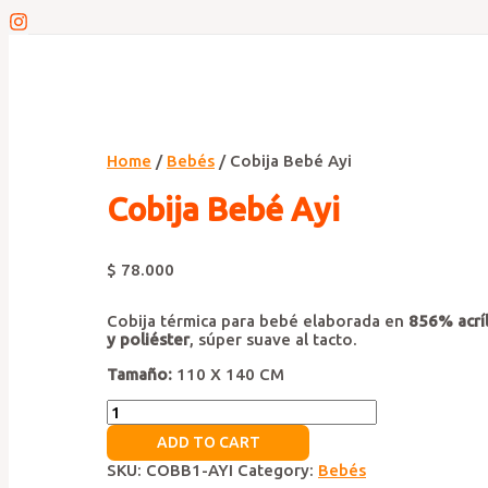
Home
/
Bebés
/ Cobija Bebé Ayi
Cobija Bebé Ayi
$
78.000
Cobija térmica para bebé elaborada en
856% acríl
y poliéster
, súper suave al tacto.
Tamaño:
110 X 140 CM
Cobija
Bebé
ADD TO CART
Ayi
quantity
SKU:
COBB1-AYI
Category:
Bebés