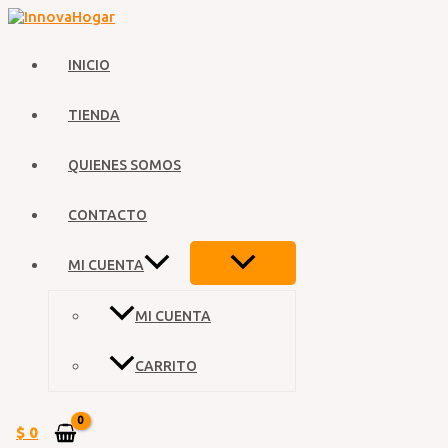
Ir
al
contenido
INICIO
TIENDA
QUIENES SOMOS
CONTACTO
ALTERNAR
MI CUENTA
MENÚ
MI CUENTA
CARRITO
$
0