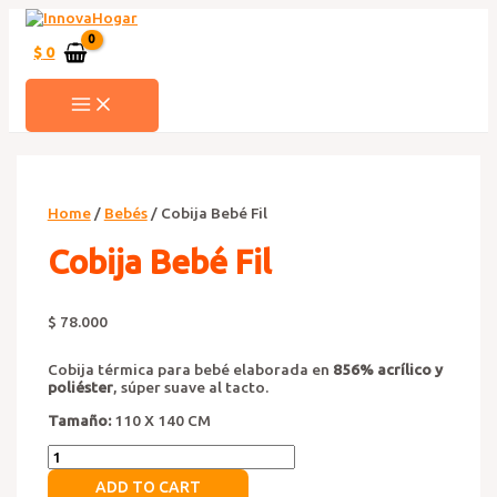
Ir
al
contenido
$
0
MAIN
MENU
Home
/
Bebés
/ Cobija Bebé Fil
Cobija Bebé Fil
$
78.000
Cobija térmica para bebé elaborada en
856% acrílico y
poliéster
, súper suave al tacto.
Tamaño:
110 X 140 CM
Cobija
Bebé
ADD TO CART
Fil