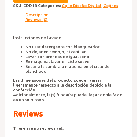
quantity
SKU:
CDD18
Categories:
Cojín Diseño Digital
,
Cojines
Description
Reviews (0)
Instrucciones de Lavado
No usar detergente con blanqueador
No dejar en remojo, ni cepillar
Lavar con prendas de igual tono
En máquina, lavar en ciclo suave
Secar a la sombra o máquina en el ciclo de
planchado
Las dimensiones del producto pueden variar
ligeramente respecto a la descripción debido a la
confección.
Adicionalmente, la(s) funda(s) puede llegar doble faz o
en un solo tono.
Reviews
There are no reviews yet.