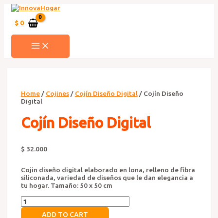
Ir
al
contenido
$
0
MAIN
MENU
Home
/
Cojines
/
Cojín Diseño Digital
/ Cojín Diseño
Digital
Cojín Diseño Digital
$
32.000
Cojin diseño digital elaborado en lona, relleno de fibra
siliconada, variedad de diseños que le dan elegancia a
tu hogar. Tamaño: 50 x 50 cm
Cojín
Diseño
ADD TO CART
Digital