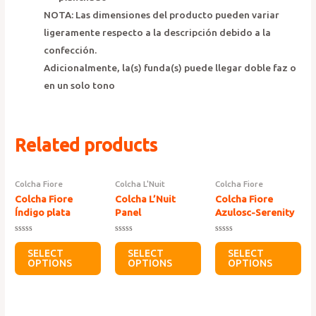
NOTA: Las dimensiones del producto pueden variar
ligeramente respecto a la descripción debido a la
confección.
Adicionalmente, la(s) funda(s) puede llegar doble faz o
en un solo tono
Related products
Colcha Fiore
Colcha L'Nuit
Colcha Fiore
Colcha Fiore
Colcha L’Nuit
Colcha Fiore
Índigo plata
Panel
Azulosc-Serenity
Rated
Rated
Rated
0
0
0
SELECT
SELECT
SELECT
out
out
out
OPTIONS
OPTIONS
OPTIONS
of
of
of
5
5
5