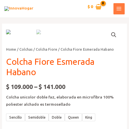
Ir
$
0
al
MAI
contenido
MEN
Home
/
Colchas
/
Colcha Fiore
/ Colcha Fiore Esmerada Habano
Colcha Fiore Esmerada
Habano
$
109.000
–
$
141.000
Colcha unicolor doble faz, elaborada en microfibra 100%
poliester alchado es termosellado
Sencillo
Semidoble
Doble
Queen
King