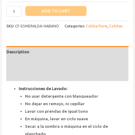
Colcha
ADD TO CART
Fiore
Esmerada
SKU:
CF-ESMERALDA-HABANO
Categories:
Colcha Fiore
,
Colchas
Habano
quantity
Description
Additional information
Reviews (0)
Instrucciones de Lavado:
No usar detergente con blanqueador
No dejar en remojo, ni cepillar
Lavar con prendas de igual tono
En máquina, lavar en ciclo suave
Secar a la sombra o máquina en el ciclo de
planchado