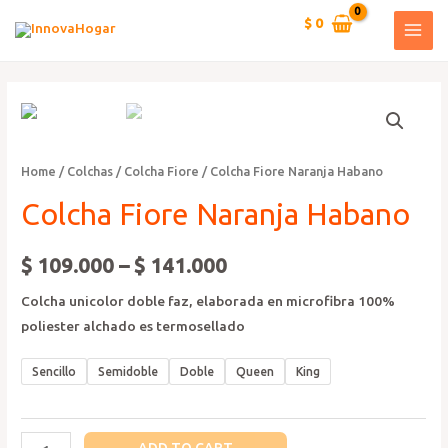
Ir
$
0
al
MAI
contenido
MEN
Home
/
Colchas
/
Colcha Fiore
/ Colcha Fiore Naranja Habano
Colcha Fiore Naranja Habano
$
109.000
–
$
141.000
Colcha unicolor doble faz, elaborada en microfibra 100%
poliester alchado es termosellado
Sencillo
Semidoble
Doble
Queen
King
Colcha