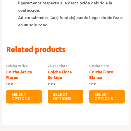
ligeramente respecto a la descripción debido a la
confección.
Adicionalmente, la(s) funda(s) puede llegar doble faz o
en un solo tono
Related products
Colcha Ártica
Colcha Fiore
Colcha Fiore
Colcha Ártica
Colcha Fiore
Colcha Fiore
Flores
Surtido
Blanco
Rated
Rated
Rated
0
0
0
SELECT
SELECT
SELECT
out
out
out
OPTIONS
OPTIONS
OPTIONS
of
of
of
5
5
5