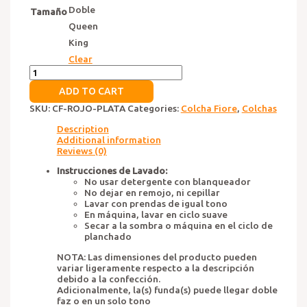
Doble
Tamaño
Queen
King
Clear
Colcha
Fiore
ADD TO CART
Rojo
Plata
SKU:
CF-ROJO-PLATA
Categories:
Colcha Fiore
,
Colchas
quantity
Description
Additional information
Reviews (0)
Instrucciones de Lavado:
No usar detergente con blanqueador
No dejar en remojo, ni cepillar
Lavar con prendas de igual tono
En máquina, lavar en ciclo suave
Secar a la sombra o máquina en el ciclo de
planchado
NOTA: Las dimensiones del producto pueden
variar ligeramente respecto a la descripción
debido a la confección.
Adicionalmente, la(s) funda(s) puede llegar doble
faz o en un solo tono