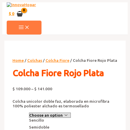
Ir
al
contenido
$
0
MAIN
MENU
Home
/
Colchas
/
Colcha Fiore
/ Colcha Fiore Rojo Plata
Colcha Fiore Rojo Plata
$
109.000
–
$
141.000
Colcha unicolor doble faz, elaborada en microfibra
100% poliester alchado es termosellado
Sencillo
Semidoble