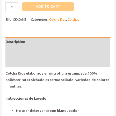
Colcha
ADD TO CART
Piaris
Kids
SKU:
CK-CANE
Categories:
Colcha Kids
,
Colchas
Cane
quantity
Description
Additional information
Reviews (0)
Colcha Kids elaborada en microfibra estampada 100%
poliéster, su acolchado es termo sellado, variedad de colores
infantiles.
Instrucciones de Lavado
No usar detergente con blanqueador