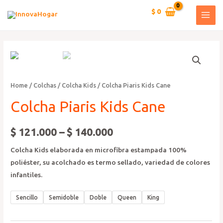
Ir
$
0
al
MAI
contenido
MEN
Home
/
Colchas
/
Colcha Kids
/ Colcha Piaris Kids Cane
Colcha Piaris Kids Cane
$
121.000
–
$
140.000
Colcha Kids elaborada en microfibra estampada 100%
poliéster, su acolchado es termo sellado, variedad de colores
infantiles.
Sencillo
Semidoble
Doble
Queen
King