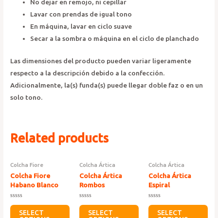
No dejar en remojo, ni cepillar
Lavar con prendas de igual tono
En máquina, lavar en ciclo suave
Secar a la sombra o máquina en el ciclo de planchado
Las dimensiones del producto pueden variar ligeramente
respecto a la descripción debido a la confección.
Adicionalmente, la(s) funda(s) puede llegar doble faz o en un
solo tono.
Related products
Colcha Fiore
Colcha Ártica
Colcha Ártica
Colcha Fiore
Colcha Ártica
Colcha Ártica
Habano Blanco
Rombos
Espiral
Rated
Rated
Rated
0
0
0
SELECT
SELECT
SELECT
out
out
out