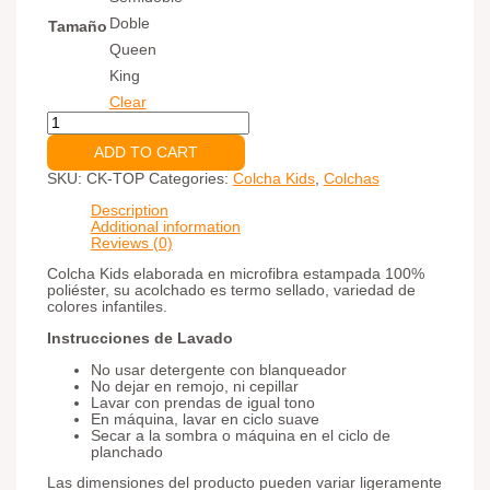
Doble
Tamaño
Queen
King
Clear
Colcha
Piaris
Kids
ADD TO CART
Top
SKU:
CK-TOP
Categories:
Colcha Kids
,
Colchas
quantity
Description
Additional information
Reviews (0)
Colcha Kids elaborada en microfibra estampada 100%
poliéster, su acolchado es termo sellado, variedad de
colores infantiles.
Instrucciones de Lavado
No usar detergente con blanqueador
No dejar en remojo, ni cepillar
Lavar con prendas de igual tono
En máquina, lavar en ciclo suave
Secar a la sombra o máquina en el ciclo de
planchado
Las dimensiones del producto pueden variar ligeramente