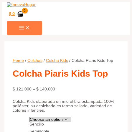
Ir
al
contenido
$
0
MAIN
MENU
Home
/
Colchas
/
Colcha Kids
/ Colcha Piaris Kids Top
Colcha Piaris Kids Top
$
121.000
–
$
140.000
Colcha Kids elaborada en microfibra estampada 100%
poliéster, su acolchado es termo sellado, variedad de
colores infantiles.
Sencillo
Semidoble