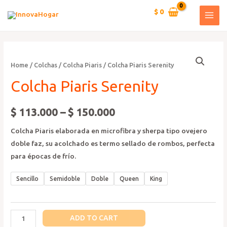
Ir
$
0
al
MAI
contenido
MEN
Home
/
Colchas
/
Colcha Piaris
/ Colcha Piaris Serenity
Colcha Piaris Serenity
$
113.000
–
$
150.000
Colcha Piaris elaborada en microfibra y sherpa tipo ovejero
doble faz, su acolchado es termo sellado de rombos, perfecta
para épocas de frío.
Sencillo
Semidoble
Doble
Queen
King
Colcha
ADD TO CART