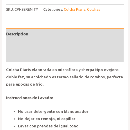
Piaris
Serenity
SKU:
CPI-SERENITY
Categories:
Colcha Piaris
,
Colchas
quantity
Description
Additional information
Reviews (0)
Colcha Piaris elaborada en microfibra y sherpa tipo ovejero
doble faz, su acolchado es termo sellado de rombos, perfecta
para épocas de frío.
Instrucciones de Lavado:
No usar detergente con blanqueador
No dejar en remojo, ni cepillar
Lavar con prendas de igual tono