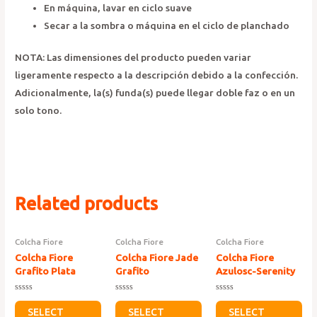
En máquina, lavar en ciclo suave
Secar a la sombra o máquina en el ciclo de planchado
NOTA: Las dimensiones del producto pueden variar
ligeramente respecto a la descripción debido a la confección.
Adicionalmente, la(s) funda(s) puede llegar doble faz o en un
solo tono.
Related products
Colcha Fiore
Colcha Fiore
Colcha Fiore
Colcha Fiore
Colcha Fiore Jade
Colcha Fiore
Grafito Plata
Grafito
Azulosc-Serenity
Rated
Rated
Rated
0
0
0
SELECT
SELECT
SELECT
out
out
out