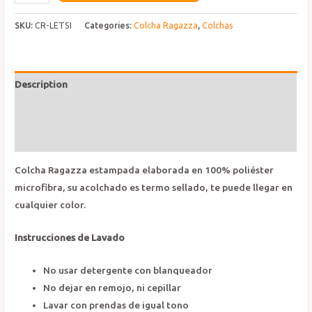
Ragazza
Letsi
SKU:
CR-LETSI
Categories:
Colcha Ragazza
,
Colchas
quantity
Description
Additional information
Reviews (0)
Colcha Ragazza estampada elaborada en 100% poliéster
microfibra, su acolchado es termo sellado, te puede llegar en
cualquier color.
Instrucciones de Lavado
No usar detergente con blanqueador
No dejar en remojo, ni cepillar
Lavar con prendas de igual tono