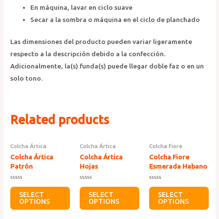
En máquina, lavar en ciclo suave
Secar a la sombra o máquina en el ciclo de planchado
Las dimensiones del producto pueden variar ligeramente
respecto a la descripción debido a la confección.
Adicionalmente, la(s) funda(s) puede llegar doble faz o en un
solo tono.
Related products
Colcha Ártica
Colcha Ártica
Colcha Fiore
Colcha Ártica
Colcha Ártica
Colcha Fiore
Patrón
Hojas
Esmerada Habano
Rated
Rated
Rated
0
0
0
SELECT
SELECT
SELECT
out
out
out
OPTIONS
OPTIONS
OPTIONS
of
of
of
5
5
5