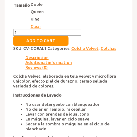
Doble
Tamaño
Queen
King
Clear
Colcha
Velvet
ADD TO CART
Coral
quantity
SKU:
CV-CORAL1
Categories:
Colcha Velvet
,
Colchas
Description
Additional information
Reviews (0)
Colcha Velvet, elaborada en tela velvet y microfibra
unicolor, efecto piel de durazno, termo sellada
variedad de colores.
Instrucciones de Lavado
No usar detergente con blanqueador
No dejar en remojo, ni cepillar
Lavar con prendas de igual tono
En máquina, lavar en ciclo suave
Secar a la sombra o máquina en el ciclo de
planchado