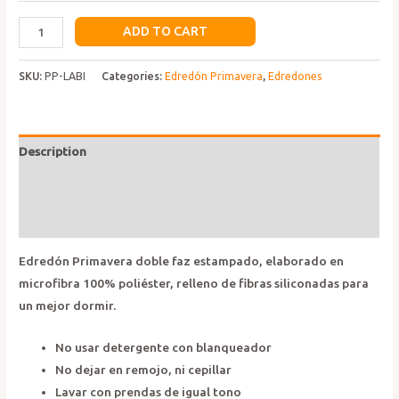
Edredón
ADD TO CART
Primavera
Labi
SKU:
PP-LABI
Categories:
Edredón Primavera
,
Edredones
quantity
Description
Additional information
Reviews (0)
Edredón Primavera doble faz estampado, elaborado en
microfibra 100% poliéster, relleno de fibras siliconadas para
un mejor dormir.
No usar detergente con blanqueador
No dejar en remojo, ni cepillar
Lavar con prendas de igual tono