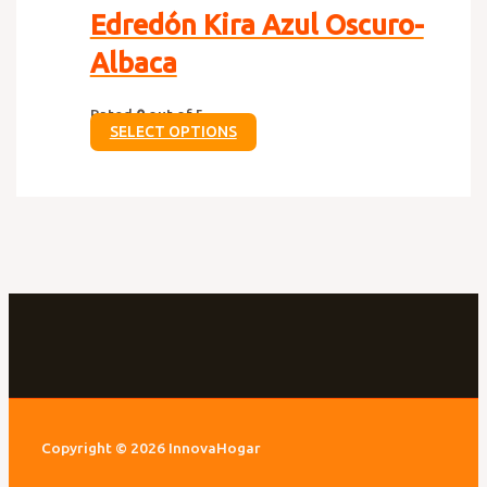
Edredón Kira Azul Oscuro-
Albaca
Rated
0
out of 5
SELECT OPTIONS
Copyright © 2026 InnovaHogar