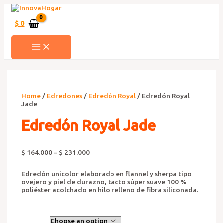
Ir
al
contenido
$
0
MAIN
MENU
Home
/
Edredones
/
Edredón Royal
/ Edredón Royal
Jade
Edredón Royal Jade
$
164.000
–
$
231.000
Edredón unicolor elaborado en flannel y sherpa tipo
ovejero y piel de durazno, tacto súper suave 100 %
poliéster acolchado en hilo relleno de fibra siliconada.