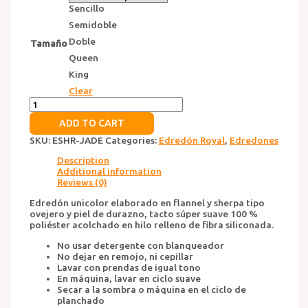
Sencillo
Semidoble
Doble
Tamaño
Queen
King
Clear
Edredón
Royal
ADD TO CART
Jade
quantity
SKU:
ESHR-JADE
Categories:
Edredón Royal
,
Edredones
Description
Additional information
Reviews (0)
Edredón unicolor elaborado en flannel y sherpa tipo
ovejero y piel de durazno, tacto súper suave 100 %
poliéster acolchado en hilo relleno de fibra siliconada.
No usar detergente con blanqueador
No dejar en remojo, ni cepillar
Lavar con prendas de igual tono
En máquina, lavar en ciclo suave
Secar a la sombra o máquina en el ciclo de
planchado