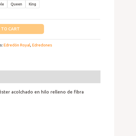
le
Queen
King
 TO CART
s:
Edredón Royal
,
Edredones
ster acolchado en hilo relleno de fibra