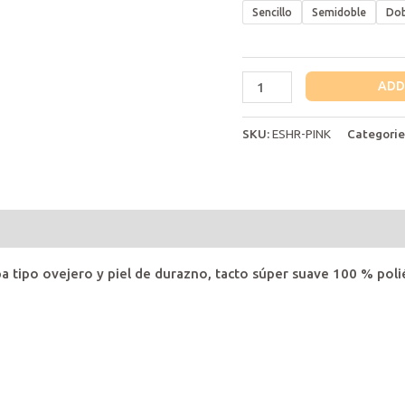
Sencillo
Semidoble
Dob
Edredón
ADD
Royal
Pink
SKU:
ESHR-PINK
Categorie
quantity
s (0)
 tipo ovejero y piel de durazno, tacto súper suave 100 % polié