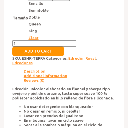
Sencillo
Semidoble
Doble
Tamaño
Queen
King
Clear
Edredón
Royal
ADD TO CART
Terra
quantity
SKU:
ESHR-TERRA
Categories:
Edredón Royal
,
Edredones
Description
Additional information
Reviews (0)
Edredón unicolor elaborado en flannel y sherpa tipo
ovejero y piel de durazno, tacto súper suave 100 %
poliéster acolchado en hilo relleno de fibra siliconada.
No usar detergente con blanqueador
No dejar en remojo, ni cepillar
Lavar con prendas de igual tono
En máquina, lavar en ciclo suave
Secar a la sombra o máquina en el ciclo de