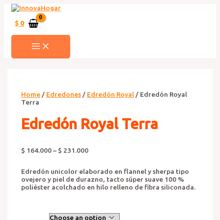
Ir
al
contenido
$
0
MAIN
MENU
Home
/
Edredones
/
Edredón Royal
/ Edredón Royal
Terra
Edredón Royal Terra
$
164.000
–
$
231.000
Edredón unicolor elaborado en flannel y sherpa tipo
ovejero y piel de durazno, tacto súper suave 100 %
poliéster acolchado en hilo relleno de fibra siliconada.