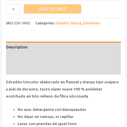
Edredón
ADD TO CART
Sherpa
Vino
SKU:
ESH-VINO
Categories:
Edredón Sherpa
,
Edredones
quantity
Description
Additional information
Reviews (0)
Edredón Unicolor elaborado en flannel y sherpa tipo ovejero
y piel de durazno, tacto súper suave 100 % poliéster
acolchado en hilo relleno de fibra siliconada
No usar detergente con blanqueador
No dejar en remojo, ni cepillar
Lavar con prendas de igual tono