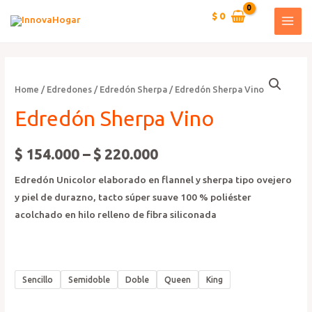
Ir
$
0
al
MAI
contenido
MEN
Home
/
Edredones
/
Edredón Sherpa
/ Edredón Sherpa Vino
Edredón Sherpa Vino
$
154.000
–
$
220.000
Edredón Unicolor elaborado en flannel y sherpa tipo ovejero
y piel de durazno, tacto súper suave 100 % poliéster
acolchado en hilo relleno de fibra siliconada
Sencillo
Semidoble
Doble
Queen
King