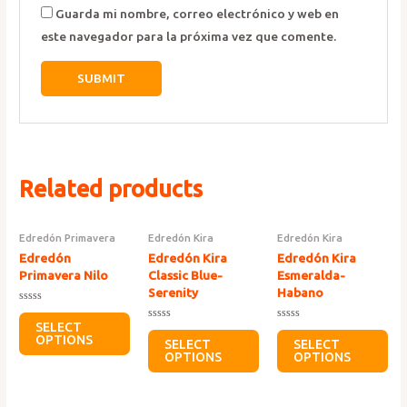
Guarda mi nombre, correo electrónico y web en
este navegador para la próxima vez que comente.
Related products
Edredón Primavera
Edredón Kira
Edredón Kira
Edredón
Edredón Kira
Edredón Kira
Primavera Nilo
Classic Blue-
Esmeralda-
Serenity
Habano
Rated
0
SELECT
Rated
Rated
out
OPTIONS
0
0
of
SELECT
SELECT
out
out
5
OPTIONS
OPTIONS
of
of
5
5