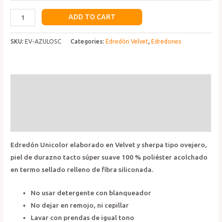
Edredón
ADD TO CART
Velvet
Azul
SKU:
EV-AZULOSC
Categories:
Edredón Velvet
,
Edredones
Oscuro
quantity
Description
Additional information
Reviews (0)
Edredón Unicolor elaborado en Velvet y sherpa tipo ovejero,
piel de durazno tacto súper suave 100 % poliéster acolchado
en termo sellado relleno de fibra siliconada.
No usar detergente con blanqueador
No dejar en remojo, ni cepillar
Lavar con prendas de igual tono