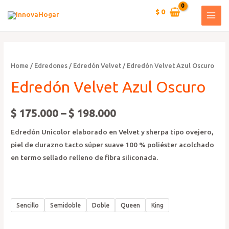
Ir
$
0
al
MAI
contenido
MEN
Home
/
Edredones
/
Edredón Velvet
/ Edredón Velvet Azul Oscuro
Edredón Velvet Azul Oscuro
$
175.000
–
$
198.000
Edredón Unicolor elaborado en Velvet y sherpa tipo ovejero,
piel de durazno tacto súper suave 100 % poliéster acolchado
en termo sellado relleno de fibra siliconada.
Sencillo
Semidoble
Doble
Queen
King