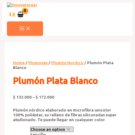
Ir
al
contenido
$
0
MAIN
MENU
Home
/
Plumones
/
Plumón Nordico
/ Plumón Plata
Blanco
Plumón Plata Blanco
$
132.000
–
$
172.000
Plumón nórdico elaborado en microfibra unicolor
100% poliéster, su relleno de fibras siliconadas super
abullonado. Te puede llegar en cualquier color.
Sencillo