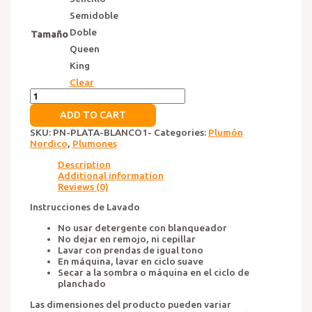
Semidoble
Doble
Tamaño
Queen
King
Clear
Plumón
Plata
ADD TO CART
Blanco
quantity
SKU:
PN-PLATA-BLANCO1-
Categories:
Plumón
Nordico
,
Plumones
Description
Additional information
Reviews (0)
Instrucciones de Lavado
No usar detergente con blanqueador
No dejar en remojo, ni cepillar
Lavar con prendas de igual tono
En máquina, lavar en ciclo suave
Secar a la sombra o máquina en el ciclo de
planchado
Las dimensiones del producto pueden variar