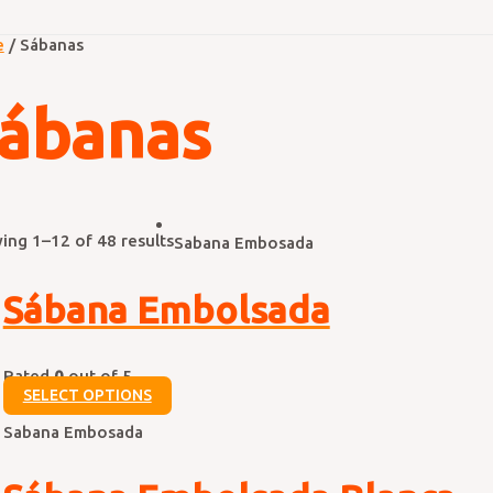
e
/ Sábanas
ábanas
ing 1–12 of 48 results
Sabana Embosada
Sábana Embolsada
Rated
0
out of 5
SELECT OPTIONS
Sabana Embosada