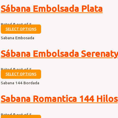
Sábana Embolsada Plata
Rated
0
out of 5
SELECT OPTIONS
Sabana Embosada
Sábana Embolsada Serenat
Rated
0
out of 5
SELECT OPTIONS
Sabana 144 Bordada
Sabana Romantica 144 Hilos
Rated
0
out of 5