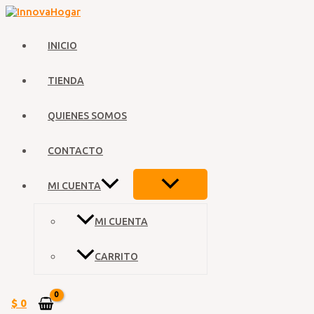
Ir
al
contenido
INICIO
TIENDA
QUIENES SOMOS
CONTACTO
ALTERNAR
MI CUENTA
MENÚ
MI CUENTA
CARRITO
$
0