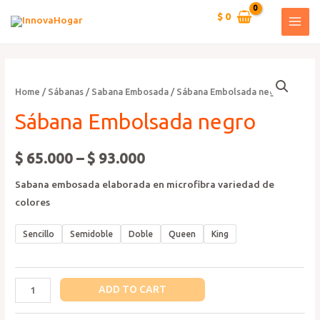
Ir
$
0
al
MAI
contenido
MEN
Home
/
Sábanas
/
Sabana Embosada
/ Sábana Embolsada negro
Sábana Embolsada negro
$
65.000
–
$
93.000
Sabana embosada elaborada en microfibra variedad de
colores
Sencillo
Semidoble
Doble
Queen
King
Sábana
ADD TO CART
Embolsada