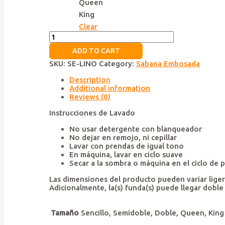
Queen
King
Clear
Sábana
Embolsada
ADD TO CART
lino
quantity
SKU:
SE-LINO
Category:
Sabana Embosada
Description
Additional information
Reviews (0)
Instrucciones de Lavado
No usar detergente con blanqueador
No dejar en remojo, ni cepillar
Lavar con prendas de igual tono
En máquina, lavar en ciclo suave
Secar a la sombra o máquina en el ciclo de 
Las dimensiones del producto pueden variar liger
Adicionalmente, la(s) funda(s) puede llegar doble
Tamaño
Sencillo, Semidoble, Doble, Queen, King