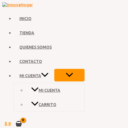
Ir
al
contenido
INICIO
TIENDA
QUIENES SOMOS
CONTACTO
ALTERNAR
MI CUENTA
MENÚ
MI CUENTA
CARRITO
$
0