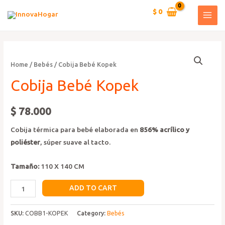
Ir
$
0
al
MAI
contenido
MEN
Home
/
Bebés
/ Cobija Bebé Kopek
Cobija Bebé Kopek
$
78.000
Cobija térmica para bebé elaborada en
856% acrílico y
poliéster
, súper suave al tacto.
Tamaño:
110 X 140 CM
Cobija
ADD TO CART
Bebé
Kopek
SKU:
COBB1-KOPEK
Category:
Bebés
quantity