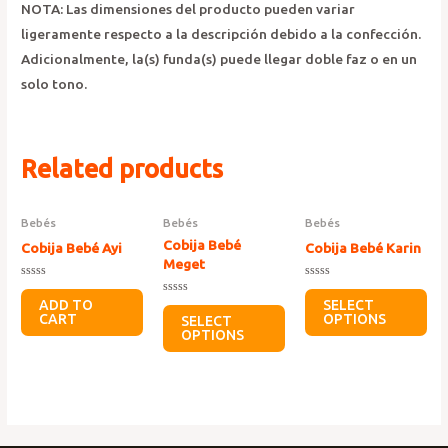
NOTA: Las dimensiones del producto pueden variar
ligeramente respecto a la descripción debido a la confección.
Adicionalmente, la(s) funda(s) puede llegar doble faz o en un
solo tono.
Related products
Bebés
Bebés
Bebés
Cobija Bebé
Cobija Bebé Ayi
Cobija Bebé Karin
Meget
Rated
Rated
0
0
ADD TO
Rated
SELECT
out
out
0
CART
OPTIONS
SELECT
of
of
out
5
5
OPTIONS
of
5