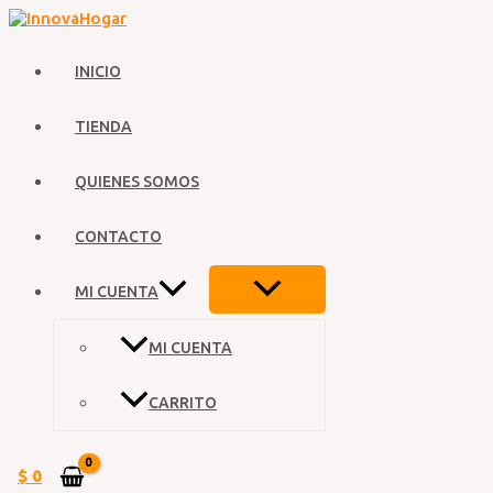
Ir
al
contenido
INICIO
TIENDA
QUIENES SOMOS
CONTACTO
ALTERNAR
MI CUENTA
MENÚ
MI CUENTA
CARRITO
$
0