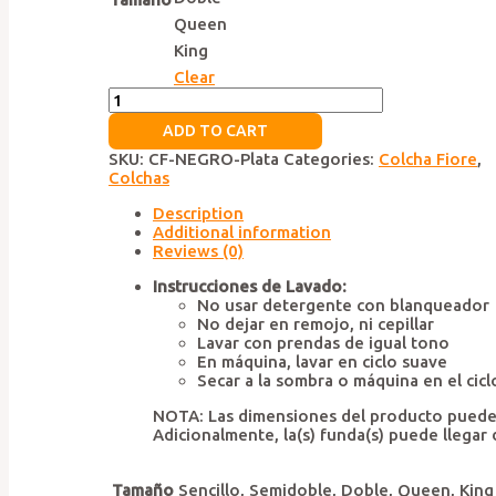
Queen
King
Clear
Colcha
Fiore
ADD TO CART
Negro
Plata
SKU:
CF-NEGRO-Plata
Categories:
Colcha Fiore
,
quantity
Colchas
Description
Additional information
Reviews (0)
Instrucciones de Lavado:
No usar detergente con blanqueador
No dejar en remojo, ni cepillar
Lavar con prendas de igual tono
En máquina, lavar en ciclo suave
Secar a la sombra o máquina en el cic
NOTA: Las dimensiones del producto pueden 
Adicionalmente, la(s) funda(s) puede llegar
Tamaño
Sencillo, Semidoble, Doble, Queen, King