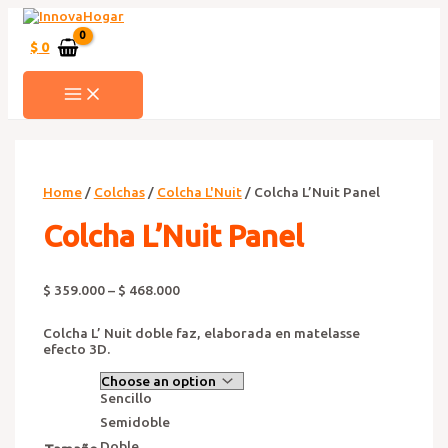
Ir
al
contenido
$
0
MAIN
MENU
Home
/
Colchas
/
Colcha L'Nuit
/ Colcha L’Nuit Panel
Colcha L’Nuit Panel
$
359.000
–
$
468.000
Colcha L’ Nuit doble faz, elaborada en matelasse
efecto 3D.
Sencillo
Semidoble
Doble