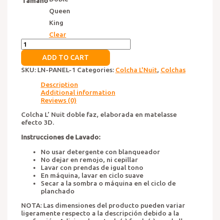
Tamaño
Queen
King
Clear
Colcha
L'Nuit
ADD TO CART
Panel
quantity
SKU:
LN-PANEL-1
Categories:
Colcha L'Nuit
,
Colchas
Description
Additional information
Reviews (0)
Colcha L’ Nuit doble faz, elaborada en matelasse
efecto 3D.
Instrucciones de Lavado:
No usar detergente con blanqueador
No dejar en remojo, ni cepillar
Lavar con prendas de igual tono
En máquina, lavar en ciclo suave
Secar a la sombra o máquina en el ciclo de
planchado
NOTA: Las dimensiones del producto pueden variar
ligeramente respecto a la descripción debido a la