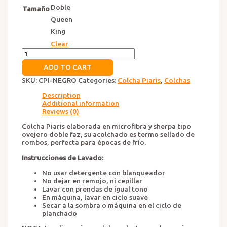
Doble
Tamaño
Queen
King
Clear
Colcha
Piaris
ADD TO CART
Negro
quantity
SKU:
CPI-NEGRO
Categories:
Colcha Piaris
,
Colchas
Description
Additional information
Reviews (0)
Colcha Piaris elaborada en microfibra y sherpa tipo
ovejero doble faz, su acolchado es termo sellado de
rombos, perfecta para épocas de frío.
Instrucciones de Lavado:
No usar detergente con blanqueador
No dejar en remojo, ni cepillar
Lavar con prendas de igual tono
En máquina, lavar en ciclo suave
Secar a la sombra o máquina en el ciclo de
planchado