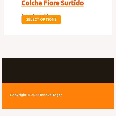
Colcha Fiore Surtido
Rated
0
out of 5
SELECT OPTIONS
Copyright © 2026 InnovaHogar