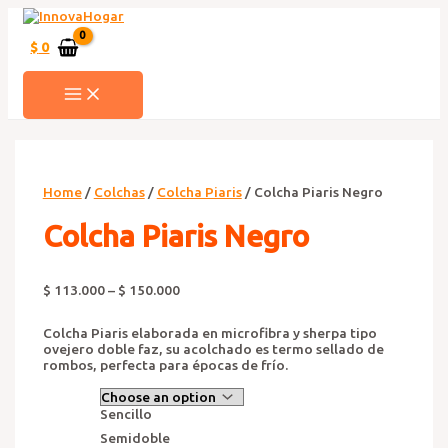
Ir
al
contenido
$
0
MAIN
MENU
Home
/
Colchas
/
Colcha Piaris
/ Colcha Piaris Negro
Colcha Piaris Negro
$
113.000
–
$
150.000
Colcha Piaris elaborada en microfibra y sherpa tipo
ovejero doble faz, su acolchado es termo sellado de
rombos, perfecta para épocas de frío.
Sencillo
Semidoble