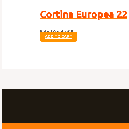
Cortina Europea 22
Rated
0
out of 5
ADD TO CART