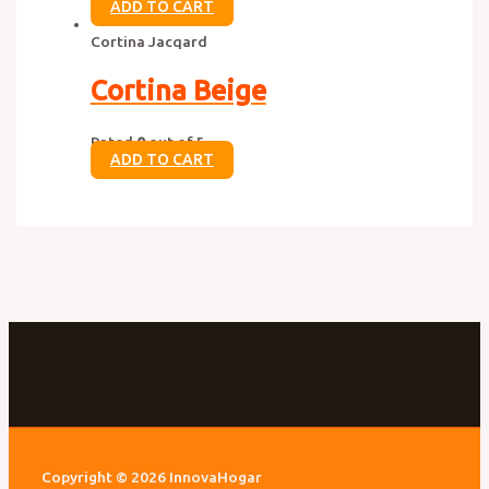
ADD TO CART
Cortina Jacqard
Cortina Beige
Rated
0
out of 5
ADD TO CART
Copyright © 2026 InnovaHogar