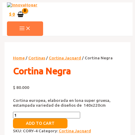
Ir
al
contenido
$
0
MAIN
MENU
Home
/
Cortinas
/
Cortina Jacqard
/ Cortina Negra
Cortina Negra
$
80.000
Cortina europea, elaborada en lona super gruesa,
estampada variedad de diseños de 140x220cm
Cortina
Negra
ADD TO CART
quantity
SKU:
CORY-4
Category:
Cortina Jacqard