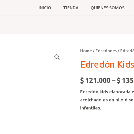
INICIO
TIENDA
QUIENES SOMOS
Home
/
Edredones
/
Edredó
Edredón Kid
$
121.000
–
$
135
Edredón kids elaborada e
acolchado es en hilo dise
infantiles.