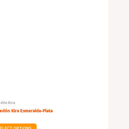
edón Kira
edón Kira Esmeralda-Plata
d
SELECT OPTIONS