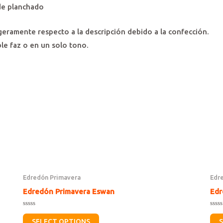
 de planchado
geramente respecto a la descripción debido a la confección.
ble faz o en un solo tono.
Edredón Primavera
Edr
Edredón Primavera Eswan
Edr
Rated
Rate
0
0
SELECT OPTIONS