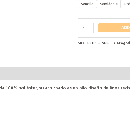
Sencillo
Semidoble
Dob
Edredón
ADD
Kids
Cane
SKU:
PKIDS-CANE
Categor
quantity
s (0)
 100% poliéster, su acolchado es en hilo diseño de línea recta,