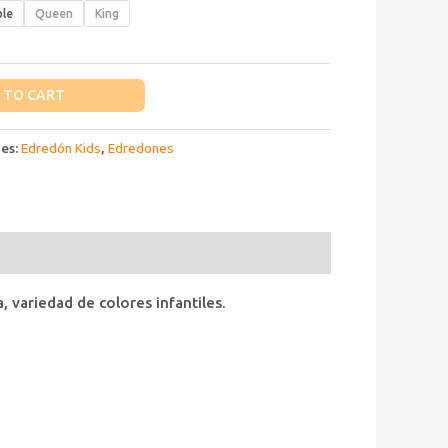
le
Queen
King
 TO CART
ies:
Edredón Kids
,
Edredones
 variedad de colores infantiles.