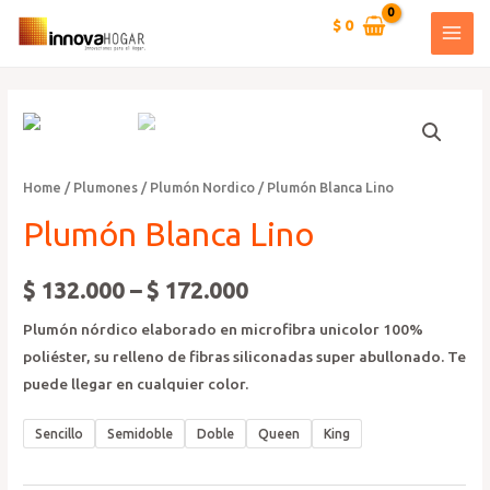
Ir
$
0
al
MAI
contenido
MEN
Home
/
Plumones
/
Plumón Nordico
/ Plumón Blanca Lino
Plumón Blanca Lino
$
132.000
–
$
172.000
Plumón nórdico elaborado en microfibra unicolor 100%
poliéster, su relleno de fibras siliconadas super abullonado. Te
puede llegar en cualquier color.
Sencillo
Semidoble
Doble
Queen
King