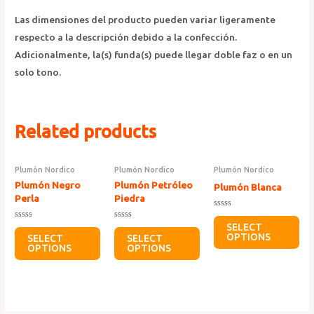
Las dimensiones del producto pueden variar ligeramente
respecto a la descripción debido a la confección.
Adicionalmente, la(s) funda(s) puede llegar doble faz o en un
solo tono.
Related products
Plumón Nordico
Plumón Nordico
Plumón Nordico
Plumón Negro
Plumón Petróleo
Plumón Blanca
Perla
Piedra
Rated
0
Rated
Rated
SELECT
out
0
0
OPTIONS
SELECT
SELECT
of
out
out
5
OPTIONS
OPTIONS
of
of
5
5