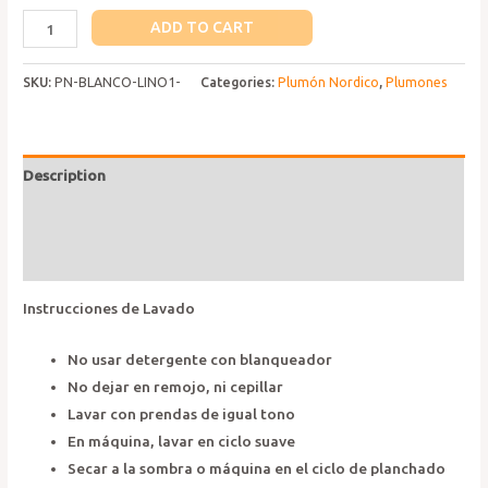
Plumón
ADD TO CART
Blanca
Lino
SKU:
PN-BLANCO-LINO1-
Categories:
Plumón Nordico
,
Plumones
quantity
Description
Additional information
Reviews (0)
Instrucciones de Lavado
No usar detergente con blanqueador
No dejar en remojo, ni cepillar
Lavar con prendas de igual tono
En máquina, lavar en ciclo suave
Secar a la sombra o máquina en el ciclo de planchado