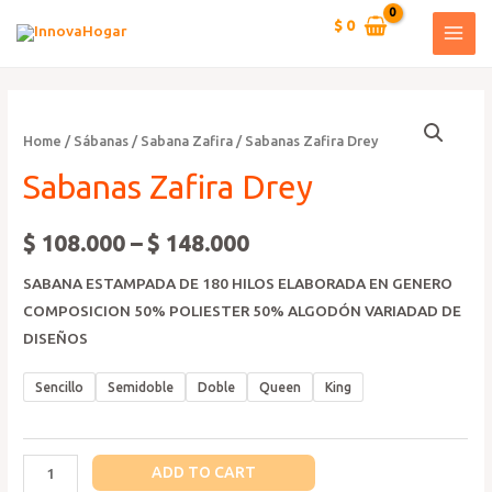
Ir
$
0
al
MAI
contenido
MEN
Home
/
Sábanas
/
Sabana Zafira
/ Sabanas Zafira Drey
Sabanas Zafira Drey
$
108.000
–
$
148.000
SABANA ESTAMPADA DE 180 HILOS ELABORADA EN GENERO
COMPOSICION 50% POLIESTER 50% ALGODÓN VARIADAD DE
DISEÑOS
Sencillo
Semidoble
Doble
Queen
King
Sabanas
ADD TO CART