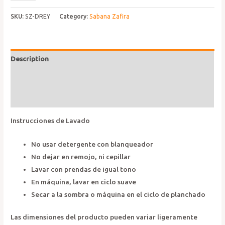
Zafira
Drey
SKU:
SZ-DREY
Category:
Sabana Zafira
quantity
Description
Additional information
Reviews (0)
Instrucciones de Lavado
No usar detergente con blanqueador
No dejar en remojo, ni cepillar
Lavar con prendas de igual tono
En máquina, lavar en ciclo suave
Secar a la sombra o máquina en el ciclo de planchado
Las dimensiones del producto pueden variar ligeramente