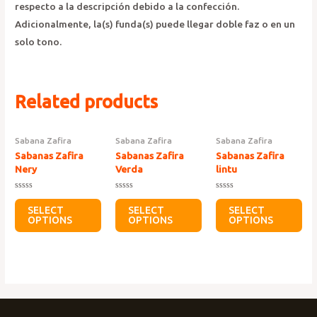
respecto a la descripción debido a la confección.
Adicionalmente, la(s) funda(s) puede llegar doble faz o en un
solo tono.
Related products
Sabana Zafira
Sabana Zafira
Sabana Zafira
Sabanas Zafira
Sabanas Zafira
Sabanas Zafira
Nery
Verda
lintu
Rated
Rated
Rated
0
0
0
SELECT
SELECT
SELECT
out
out
out
OPTIONS
OPTIONS
OPTIONS
of
of
of
5
5
5