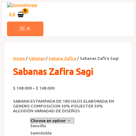
Ir
al
contenido
$
0
MAIN
MENU
Home
/
Sábanas
/
Sabana Zafira
/ Sabanas Zafira Sagi
Sabanas Zafira Sagi
$
108.000
–
$
148.000
SABANA ESTAMPADA DE 180 HILOS ELABORADA EN
GENERO COMPOSICION 50% POLIESTER 50%
ALGODÓN VARIADAD DE DISEÑOS
Sencillo
Semidoble